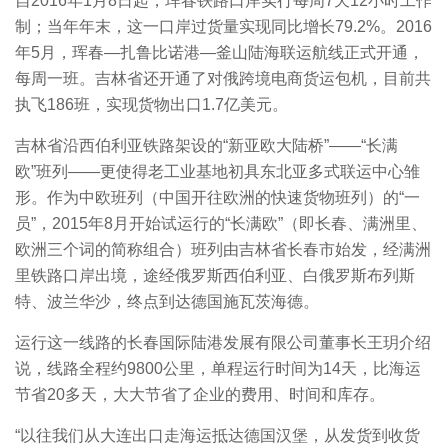
自2016年1月8日起，珲春铁路口岸实行每周7天12小时工作
制；当年年末，这一口岸过货量实现同比增长79.2%。2016
年5月，珲春—扎鲁比诺港—釜山陆海联运航线正式开通，
每周一班。吉林省还开通了对俄跨境电商货运包机，目前共
执飞186班，实现货物出口1.7亿美元。
吉林省沿西伯利亚铁路架设的“新亚欧大陆桥”——“长满
欧”班列——更使得老工业基地初具东北亚多式联运中心雏
形。作为中欧班列（中国开往欧洲的快速货物班列）的“一
员”，2015年8月开始试运行的“长满欧”（即长春、满洲里、
欧洲三个词的简称组合）班列由吉林省长春市始发，经满洲
里铁路口岸出境，途经俄罗斯西伯利亚、白俄罗斯布列斯
特、波兰华沙，终点到达德国施瓦茨海德。
运行这一线路的长春国际陆港发展有限公司董事长王玥介绍
说，线路全程约9800公里，单程运行时间为14天，比海运
节省20多天，大大节省了企业的费用、时间和库存。
“以往我们从大连出口走海运抵达德国汉堡，从发货到收货