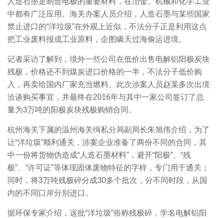
人造石墨是制造电极的重要材料，在冶金、机械和化学工业
中都有广泛应用。海关办案人员介绍，人造石墨与某些国家
禁止进口的“洋垃圾”在外观上近似，不法分子正是利用这点
把工业废料报成工业原料，企图瞒天过海偷运进境。
记者采访了解到，境外一些公司在低价出售电解铝阳极炭块
残极，价格还不到煤炭进口价格的一半，不法分子低价购
入，再卖给国内厂家充当燃料。此次涉案人员赵某多次出境
洽谈购买事宜，并最终在2016年与其中一家公司签订了总
量为3万吨的阳极炭块残极购销合同。
杭州海关下属的温州海关缉私分局副局长朱旭伟介绍，为了
让“洋垃圾”顺利通关，涉案企业准备了两份不同的合同，其
中一份将货物伪造成“人造石墨材料”，避开“阳极”、“残
极”、“许可证”等体现固体废物特征的字样，专门用于通关；
同时，将3万吨残极碎分成30多个批次，分不同时段，从国
内的不同口岸分别进口。
据环保专家介绍，这批“洋垃圾”俗称残极碎，学名电解铝阳