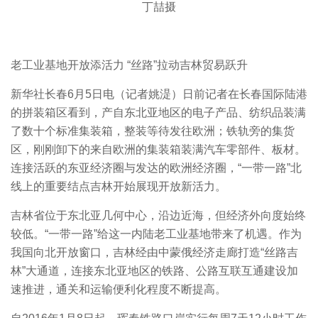
丁喆摄
老工业基地开放添活力 “丝路”拉动吉林贸易跃升
新华社长春6月5日电（记者姚湜）日前记者在长春国际陆港
的拼装箱区看到，产自东北亚地区的电子产品、纺织品装满
了数十个标准集装箱，整装等待发往欧洲；铁轨旁的集货
区，刚刚卸下的来自欧洲的集装箱装满汽车零部件、板材。
连接活跃的东亚经济圈与发达的欧洲经济圈，“一带一路”北
线上的重要结点吉林开始展现开放新活力。
吉林省位于东北亚几何中心，沿边近海，但经济外向度始终
较低。“一带一路”给这一内陆老工业基地带来了机遇。作为
我国向北开放窗口，吉林经由中蒙俄经济走廊打造“丝路吉
林”大通道，连接东北亚地区的铁路、公路互联互通建设加
速推进，通关和运输便利化程度不断提高。