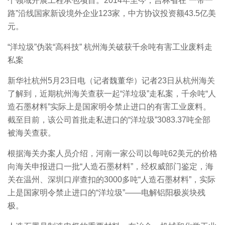
个领域开展工程承包项目。2014年至今，吉林省在“一带一
路”沿线国家新设境外企业123家，中方协议投资额43.5亿美
元。
“洋垃圾”伪装“高科技” 杭州海关破获千余吨有害工业废料走
私案
新华社杭州5月23日电（记者魏董华）记者23日从杭州海关
了解到，近期杭州海关查获一起“洋垃圾”走私案，千余吨“人
造石墨材料”实际上是国家明令禁止进口的有害工业废料。
截至目前，该公司首批走私进口的“洋垃圾”3083.37吨全部
被海关查获。
根据海关办案人员介绍，河南一家公司以每吨62美元的价格
向海关申报进口一批“人造石墨材料”，经权威部门鉴定，海
关在温州、深圳口岸查扣的3000多吨“人造石墨材料”，实际
上是国家明令禁止进口的“洋垃圾”——电解铝阳极炭块残
极。