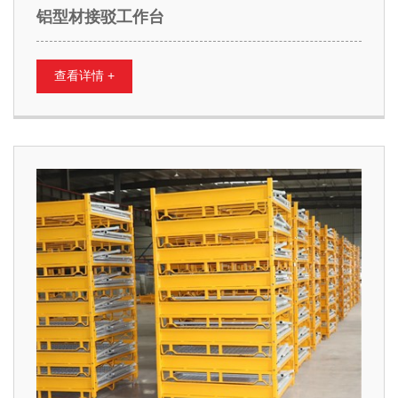
铝型材接驳工作台
查看详情 +